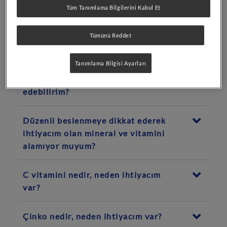
Standardize bitki özlerine sahip
Tüm Tanımlama Bilgilerini Kabul Et
olmanız ne anlama geliyor?
Tümünü Reddet
Alerjenlerle ilgili politikanız nedir?
Tanımlama Bilgisi Ayarları
Pure ürünlerini nereden temin
edebilirim?
Düzenli beslenmeye dikkat ederek
ihtiyacım olan mineral ve vitamini
alamıyor muyum?
C vitamini nedir, neden ihtiyacım
var?
Çinko nedir, neden ihtiyacım var?