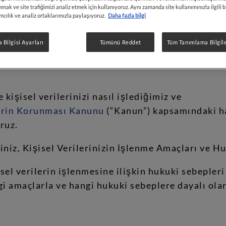
KİŞİSEL VERİLERİN İŞLENMESİNE İLİŞK
nmak ve site trafiğimizi analiz etmek için kullanıyoruz. Aynı zamanda site kullanımınızla ilgili bi
cılık ve analiz ortaklarımızla paylaşıyoruz.
Daha fazla bilgi
AYDINLATMA METNİ
 Bilgisi Ayarları
Tümünü Reddet
Tüm Tanımlama Bilgile
yi A.Ş. (“Nestlé” veya “Şirket”) olarak,
https://w
 (“İnternet Sitesi”) üyeliğiniz kapsamında kişisel
 kişisel verilerinizi nasıl işlediğimiz ve
lerin Korunması Kanunu
(“Kanun”) kapsamındaki ha
oruz.
riniz, Kişisel Verilerinizin İşlenme Amaçları ve H
sel verilerin işlenmesine ilişkin hukuki sebepler
ngi amaçlarla ve hangi hukuki sebeplere dayalı ola