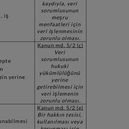
kaydıyla, veri 
sorumlusunun 
 iş 
meşru 
menfaatleri için 
veri işlenmesinin 
zorunlu olması.
Kanun md. 5/2 (ç)
Veri 
sorumlusunun 
epte 
hukuki 
n 
yükümlülüğünü 
in yerine 
yerine 
getirebilmesi için 
veri işlemenin 
zorunlu olması.
Kanun md. 5/2 (e)
Bir hakkın tesisi, 
unabilmesi 
kullanılması veya 
korunması için 