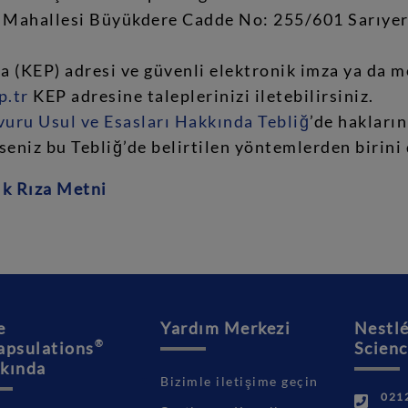
 Mahallesi Büyükdere Cadde No: 255/601 Sarıyer
ta (KEP) adresi ve güvenli elektronik imza ya da m
p.tr
KEP adresine taleplerinizi iletebilirsiniz.
uru Usul ve Esasları Hakkında Tebliğ
’de hakları
rseniz bu Tebliğ’de belirtilen yöntemlerden birini 
ık Rıza Metni
e
Yardım Merkezi
Nestlé
®
apsulations
Scienc
kında
Bizimle iletişime geçin
0212