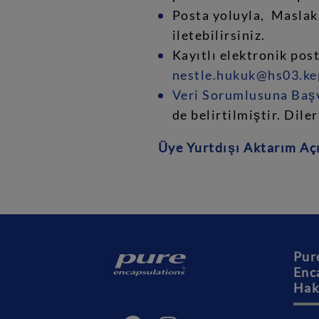
Posta yoluyla, Maslak
iletebilirsiniz.
Kayıtlı elektronik pos
nestle.hukuk@hs03.ke
Veri Sorumlusuna Başv
de belirtilmiştir. Dile
Üye Yurtdışı Aktarım Aç
Pur
Enc
Hak