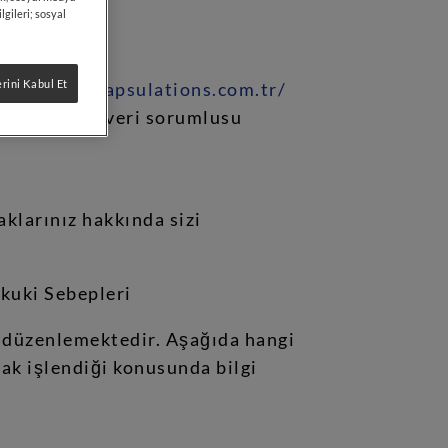
İN
lgileri; sosyal
rini Kabul Et
ww.pureencapsulations.com.tr/
 verilerinizi veri sorumlusu
klarınız hakkında sizi
ukuki Sebepleri
i düzenlemektedir. Aşağıda hangi
rak işlendiği konusunda bilgi