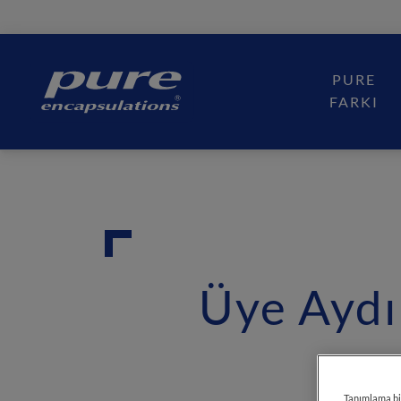
Main
navigation
PURE
PURE
FARKI
Üye Aydı
Tanımlama bil