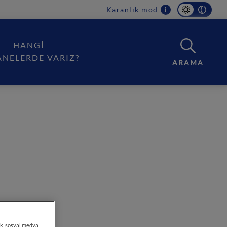
Karanlık mod
i
HANGI
ANELERDE VARIZ?
ARAMA
LERİNDE
mek, sosyal medya