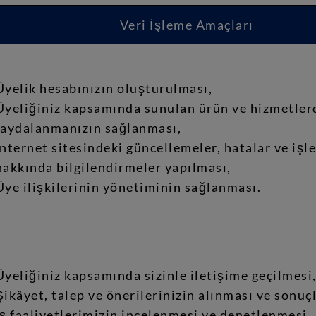
Veri İşleme Amaçları
Üyelik hesabınızın oluşturulması,
Üyeliğiniz kapsamında sunulan ürün ve hizmetler
faydalanmanızın sağlanması,
İnternet sitesindeki güncellemeler, hatalar ve işle
hakkında bilgilendirmeler yapılması,
Üye ilişkilerinin yönetiminin sağlanması.
Üyeliğiniz kapsamında sizinle iletişime geçilmesi
Şikâyet, talep ve önerilerinizin alınması ve sonuç
İş faaliyetlerimizin incelenmesi ve denetlenmesi