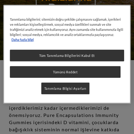
Tanımlama bilgilerini; sitemizin doğru şekilde çalışmasını sağlamak, içerikleri
ve reklamları kişiselleştirmek, sosyal medya özellikleri sunmak ve site
trafiğimizi analiz etmek için kullanıyoruz. Aynı zamanda site kullanımınızla ilgili
bilgileri; sosyal medya, reklamcılık ve analiz ortaklarımızla paylaşıyoruz.
Daha fazla bilgi
Tüm Tanımlama Bilgilerini Kabul Et
Tümünü Reddet
Geleceğin Yıldızlarına Destek
Tanımlama Bilgisi Ayarları
Çocukların hayallerini gerçekleştirmesine
destek olan takviye edici gıdalar ile
içerdiklerimiz kadar içermediklerimizi de
önemsiyoruz. Pure Encapsulations Immunity
Gummies içerisindeki D vitamini, çocuklarda
bağışıklık sisteminin normal işlevine katkıda