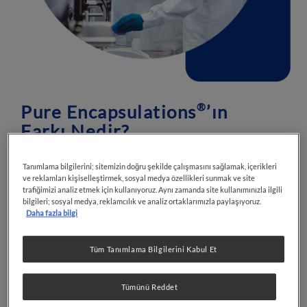
Pure Encapsulations
’ın
®
Farkı Nedir?
Pure Encapsulations
olarak amacımız,
®
Tanımlama bilgilerini; sitemizin doğru şekilde çalışmasını sağlamak, içerikleri
kanıtlanabilir bilimle desteklenen ürünlerin
ve reklamları kişiselleştirmek, sosyal medya özellikleri sunmak ve site
kullanılmasıyla hazırlanmış takviye edici
trafiğimizi analiz etmek için kullanıyoruz. Aynı zamanda site kullanımınızla ilgili
bilgileri; sosyal medya, reklamcılık ve analiz ortaklarımızla paylaşıyoruz.
gıdaları sizlere sunmaktır.
Daha fazla bilgi
Pure Encapsulations
sadece içerdikleri ile
®
değil, ürünlerin içerisinde kullanmadığı
Tüm Tanımlama Bilgilerini Kabul Et
maddelerle de öne çıkıyor. Renklendiriciler,
tatlandırıcılar ve koruyucu maddeler
Tümünü Reddet
içermeyen ürünler, tüketicilere ulaşana