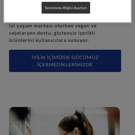
kadar ciddi testlerden geçiyor. Pure
Tanımlama Bilgisi Ayarları
Encapsulations
kalite standartlarını
®
gözeten üretim süreçleri ile profesyonel bir
iyi yaşam markası olurken vegan ve
vejetaryen dostu, glutensiz içerikli
ürünlerini kullanıcılara sunuyor.
İYİLİK İÇİMİZDE GÜCÜMÜZ
İÇERMEDİKLERİMİZDE