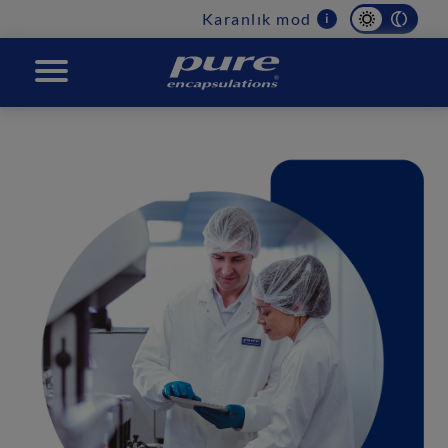
Main
Karanlık mod
i
navigation
PURE