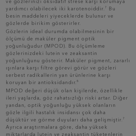
ve gözlerinizi oksidatif strese karşı korumaya
7
yardımcı olabilecek iki karotenoiddir.
Bu
besin maddeleri yiyeceklerde bulunur ve
gözlerde birikim gösterirler.
Gözlerin ideal durumda olabilmesinin bir
ölçümü de maküler pigment optik
yoğunluğudur (MPOD). Bu ölçümleme
gözlerinizdeki lutein ve zeaksantin
yoğunluğunu gösterir. Maküler pigment, zararlı
ışınlara karşı filtre görevi görür ve gözleri
serbest radikallerin yan ürünlerine karşı
8
koruyan bir antioksidandır.
MPOD değeri düşük olan kişilerde, özellikle
ileri yaşlarda, göz rahatsızlığı riski artar. Diğer
yandan, optik yoğunluğu yüksek olanların
gözle ilgili hastalık insidansı çok daha
7
düşüktür ve görme duyuları daha gelişmiştir.
Ayrıca araştırmalara göre, daha yüksek
miktarlarda lutein ve zeaksantin tüketenlerin