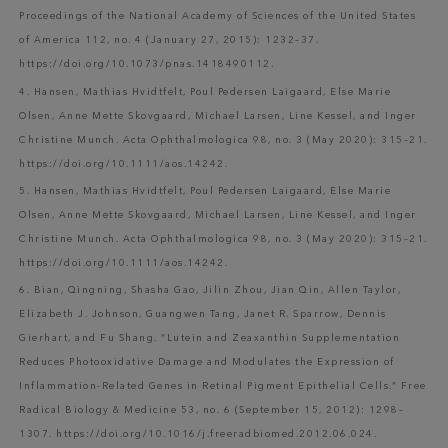
Proceedings of the National Academy of Sciences of the United States
of America 112, no. 4 (January 27, 2015): 1232–37.
https://doi.org/10.1073/pnas.1418490112.
4. Hansen, Mathias Hvidtfelt, Poul Pedersen Laigaard, Else Marie
Olsen, Anne Mette Skovgaard, Michael Larsen, Line Kessel, and Inger
Christine Munch. Acta Ophthalmologica 98, no. 3 (May 2020): 315–21.
https://doi.org/10.1111/aos.14242.
5. Hansen, Mathias Hvidtfelt, Poul Pedersen Laigaard, Else Marie
Olsen, Anne Mette Skovgaard, Michael Larsen, Line Kessel, and Inger
Christine Munch. Acta Ophthalmologica 98, no. 3 (May 2020): 315–21.
https://doi.org/10.1111/aos.14242.
6. Bian, Qingning, Shasha Gao, Jilin Zhou, Jian Qin, Allen Taylor,
Elizabeth J. Johnson, Guangwen Tang, Janet R. Sparrow, Dennis
Gierhart, and Fu Shang. “Lutein and Zeaxanthin Supplementation
Reduces Photooxidative Damage and Modulates the Expression of
Inflammation-Related Genes in Retinal Pigment Epithelial Cells.” Free
Radical Biology & Medicine 53, no. 6 (September 15, 2012): 1298–
1307. https://doi.org/10.1016/j.freeradbiomed.2012.06.024.