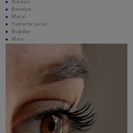
Brokoli
Bezelye
Marul
Yumurta sarısı
Buğday
Mısır