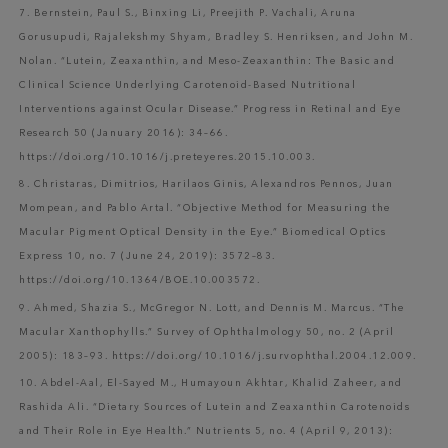
7. Bernstein, Paul S., Binxing Li, Preejith P. Vachali, Aruna
Gorusupudi, Rajalekshmy Shyam, Bradley S. Henriksen, and John M.
Nolan. “Lutein, Zeaxanthin, and Meso-Zeaxanthin: The Basic and
Clinical Science Underlying Carotenoid-Based Nutritional
Interventions against Ocular Disease.” Progress in Retinal and Eye
Research 50 (January 2016): 34–66.
https://doi.org/10.1016/j.preteyeres.2015.10.003.
8. Christaras, Dimitrios, Harilaos Ginis, Alexandros Pennos, Juan
Mompean, and Pablo Artal. “Objective Method for Measuring the
Macular Pigment Optical Density in the Eye.” Biomedical Optics
Express 10, no. 7 (June 24, 2019): 3572–83.
https://doi.org/10.1364/BOE.10.003572.
9. Ahmed, Shazia S., McGregor N. Lott, and Dennis M. Marcus. “The
Macular Xanthophylls.” Survey of Ophthalmology 50, no. 2 (April
2005): 183–93. https://doi.org/10.1016/j.survophthal.2004.12.009.
10. Abdel-Aal, El-Sayed M., Humayoun Akhtar, Khalid Zaheer, and
Rashida Ali. “Dietary Sources of Lutein and Zeaxanthin Carotenoids
and Their Role in Eye Health.” Nutrients 5, no. 4 (April 9, 2013):