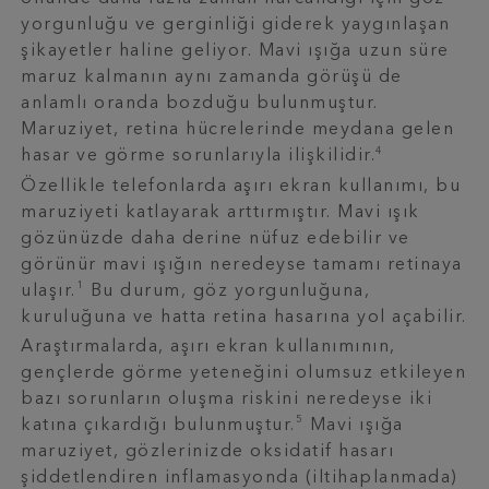
yorgunluğu ve gerginliği giderek yaygınlaşan
şikayetler haline geliyor. Mavi ışığa uzun süre
maruz kalmanın aynı zamanda görüşü de
anlamlı oranda bozduğu bulunmuştur.
Maruziyet, retina hücrelerinde meydana gelen
4
hasar ve görme sorunlarıyla ilişkilidir.
Özellikle telefonlarda aşırı ekran kullanımı, bu
maruziyeti katlayarak arttırmıştır. Mavi ışık
gözünüzde daha derine nüfuz edebilir ve
görünür mavi ışığın neredeyse tamamı retinaya
1
ulaşır.
Bu durum, göz yorgunluğuna,
kuruluğuna ve hatta retina hasarına yol açabilir.
Araştırmalarda, aşırı ekran kullanımının,
gençlerde görme yeteneğini olumsuz etkileyen
bazı sorunların oluşma riskini neredeyse iki
5
katına çıkardığı bulunmuştur.
Mavi ışığa
maruziyet, gözlerinizde oksidatif hasarı
şiddetlendiren inflamasyonda (iltihaplanmada)