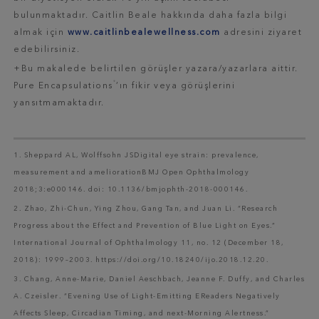
bulunmaktadır. Caitlin Beale hakkında daha fazla bilgi
almak için
www.caitlinbealewellness.com
adresini ziyaret
edebilirsiniz.
+Bu makalede belirtilen görüşler yazara/yazarlara aittir.
®
Pure Encapsulations
’ın fikir veya görüşlerini
yansıtmamaktadır.
1. Sheppard AL, Wolffsohn JSDigital eye strain: prevalence,
measurement and ameliorationBMJ Open Ophthalmology
2018;3:e000146. doi: 10.1136/bmjophth-2018-000146.
2. Zhao, Zhi-Chun, Ying Zhou, Gang Tan, and Juan Li. “Research
Progress about the Effect and Prevention of Blue Light on Eyes.”
International Journal of Ophthalmology 11, no. 12 (December 18,
2018): 1999–2003. https://doi.org/10.18240/ijo.2018.12.20.
3. Chang, Anne-Marie, Daniel Aeschbach, Jeanne F. Duffy, and Charles
A. Czeisler. “Evening Use of Light-Emitting EReaders Negatively
Affects Sleep, Circadian Timing, and next-Morning Alertness.”