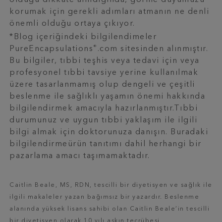
olduğu dikkate alındığında, görme duyumuzu
korumak için gerekli adımları atmanın ne denli
önemli olduğu ortaya çıkıyor.
*Blog içeriğindeki bilgilendimeler
®
PureEncapsulations
.com sitesinden alınmıştır.
Bu bilgiler, tıbbi teşhis veya tedavi için veya
profesyonel tıbbi tavsiye yerine kullanılmak
üzere tasarlanmamış olup dengeli ve çeşitli
beslenme ile sağlıklı yaşamın önemi hakkında
bilgilendirmek amacıyla hazırlanmıştır.Tıbbi
durumunuz ve uygun tıbbi yaklaşım ile ilgili
bilgi almak için doktorunuza danışın. Buradaki
bilgilendirmeürün tanıtımı dahil herhangi bir
pazarlama amacı taşımamaktadır.
Caitlin Beale, MS, RDN, tescilli bir diyetisyen ve sağlık ile
ilgili makaleler yazan bağımsız bir yazardır. Beslenme
alanında yüksek lisans sahibi olan Caitlin Beale’in tescilli
bir diyetisyen olarak 10 yılı aşkın tecrübesi