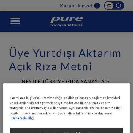
Main
Karanlık mod
i
navigation
PURE
Üye Yurtdışı Aktarım
Açık Rıza Metni
NESTLÉ TÜRKİYE GIDA SANAYİ A.Ş.
NESTLÉ PURE ENCAPSULATIONS İNTERNET
SİTESİ ÜYELİK SÜREÇLERİNDE
Tanımlama bilgilerini; sitemizin doğru şekilde çalışmasını sağlamak, içerikleri
İŞLENEN KİŞİSEL VERİLERİN YURTDIŞINA
ve reklamları kişiselleştirmek, sosyal medya özellikleri sunmak ve site
trafiğimizi analiz etmek için kullanıyoruz. Aynı zamanda site kullanımınızla ilgili
AKTARILMASINA İLİŞKİN
bilgileri; sosyal medya, reklamcılık ve analiz ortaklarımızla paylaşıyoruz.
AÇIK RIZA METNİ
Daha fazla bilgi
Nestlé Türkiye Gıda Sanayi A.Ş. (“Nestlé”)