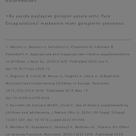
bulunmaktadır.
+Bu yazıda paylaşılan görüşler yazara aittir. Pure
®
Encapsulations
markasının resmi görüşlerini yansıtmaz.
1. Martini L, Pecoraro L, Salvottini C, Piacentini G, Atkinson R,
Pietrobelli A. Appropriate and inappropriate vitamin supplementation
in children. J Nutr Sci. 2020;9:e20. Published 2020 Jun 5.
doi:10.1017/jns.2020.12
2. Kaganov B, Caroli M, Mazur A, Singhal A, Vania A. Suboptimal
Micronutrient Intake among Children in Europe. Nutrients.
2015;7(5):3524-3535. Published 2015 May 13.
doi:10.3390/nu7053524
3. Barretto JR, Gouveia MADC, Alves C. Use of dietary supplements by
children and adolescents. J Pediatr (Rio J). 2024;100 Suppl 1(Suppl
1):S31-S39. doi:10.1016/j.jped.2023.09.008
4. Martens PJ, Gysemans C, Verstuyf A, Mathieu AC. Vitamin D's Effect
on Immune Function. Nutrients. 2020;12(5):1248. Published 2020