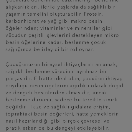
Çocukluk döneminde kazanılan iyi beslenme
alışkanlıkları, ileriki yaşlarda da sağlıklı bir
yaşamın temelini oluşturabilir. Protein,
karbonhidrat ve yağ gibi makro besin
öğelerinden; vitaminler ve mineraller gibi
vücudun çeşitli işlevlerini destekleyen mikro
besin öğelerine kadar, beslenme çocuk
sağlığında belirleyici bir rol oynar.
Çocuğunuzun bireysel ihtiyaçlarını anlamak,
sağlıklı beslenme sürecinin ayrılmaz bir
parçasıdır. Elbette ideal olan, çocuğun ihtiyaç
duyduğu besin öğelerini ağırlıklı olarak doğal
ve dengeli besinlerden almasıdır; ancak
beslenme durumu, sadece bu tercihle sınırlı
1
değildir.
Taze ve sağlıklı gıdalara erişim,
topraktaki besin değerleri, hatta yemeklerin
nasıl hazırlandığı gibi birçok çevresel ve
pratik etken de bu dengeyi etkileyebilir.