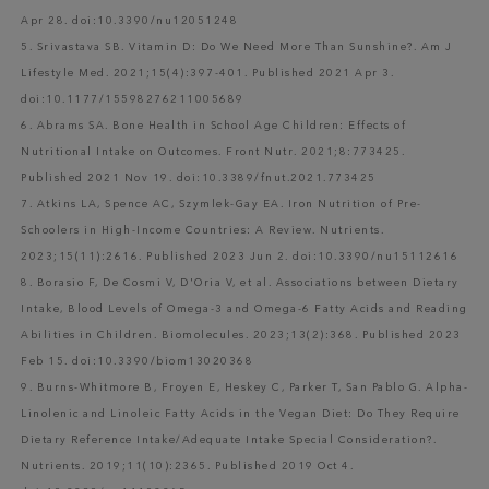
Apr 28. doi:10.3390/nu12051248
5. Srivastava SB. Vitamin D: Do We Need More Than Sunshine?. Am J
Lifestyle Med. 2021;15(4):397-401. Published 2021 Apr 3.
doi:10.1177/15598276211005689
6. Abrams SA. Bone Health in School Age Children: Effects of
Nutritional Intake on Outcomes. Front Nutr. 2021;8:773425.
Published 2021 Nov 19. doi:10.3389/fnut.2021.773425
7. Atkins LA, Spence AC, Szymlek-Gay EA. Iron Nutrition of Pre-
Schoolers in High-Income Countries: A Review. Nutrients.
2023;15(11):2616. Published 2023 Jun 2. doi:10.3390/nu15112616
8. Borasio F, De Cosmi V, D'Oria V, et al. Associations between Dietary
Intake, Blood Levels of Omega-3 and Omega-6 Fatty Acids and Reading
Abilities in Children. Biomolecules. 2023;13(2):368. Published 2023
Feb 15. doi:10.3390/biom13020368
9. Burns-Whitmore B, Froyen E, Heskey C, Parker T, San Pablo G. Alpha-
Linolenic and Linoleic Fatty Acids in the Vegan Diet: Do They Require
Dietary Reference Intake/Adequate Intake Special Consideration?.
Nutrients. 2019;11(10):2365. Published 2019 Oct 4.