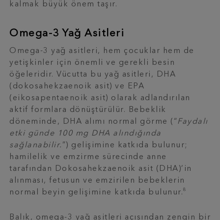
kalmak büyük önem taşır.
Omega-3 Yağ Asitleri
Omega-3 yağ asitleri, hem çocuklar hem de
yetişkinler için önemli ve gerekli besin
öğeleridir. Vücutta bu yağ asitleri, DHA
(dokosahekzaenoik asit) ve EPA
(eikosapentaenoik asit) olarak adlandırılan
aktif formlara dönüştürülür. Bebeklik
döneminde, DHA alımı normal görme (“
Faydalı
etki günde 100 mg DHA alındığında
sağlanabilir.
”) gelişimine katkıda bulunur;
hamilelik ve emzirme sürecinde anne
tarafından Dokosahekzaenoik asit (DHA)’in
alınması, fetusun ve emzirilen bebeklerin
8
normal beyin gelişimine katkıda bulunur.
Balık, omega-3 yağ asitleri açısından zengin bir