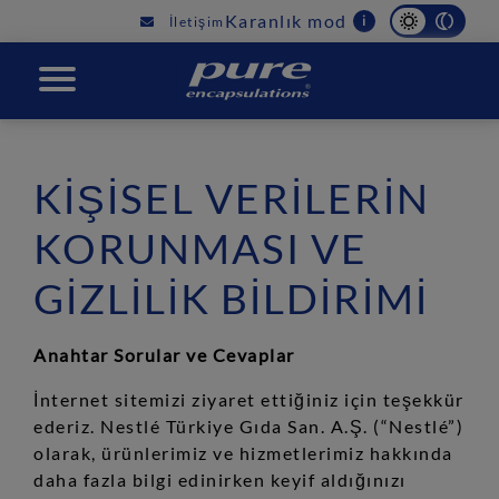
Main
Karanlık mod
i
İletişim
navigation
PURE
KİŞİSEL VERİLERİN
KORUNMASI VE
GİZLİLİK BİLDİRİMİ
Anahtar Sorular ve Cevaplar
İnternet sitemizi ziyaret ettiğiniz için teşekkür
ederiz. Nestlé Türkiye Gıda San. A.Ş. (“Nestlé”)
olarak, ürünlerimiz ve hizmetlerimiz hakkında
daha fazla bilgi edinirken keyif aldığınızı