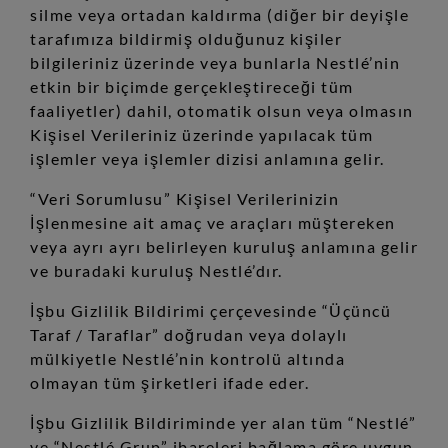
silme veya ortadan kaldırma (diğer bir deyişle
tarafımıza bildirmiş olduğunuz kişiler
bilgileriniz üzerinde veya bunlarla Nestlé’nin
etkin bir biçimde gerçekleştireceği tüm
faaliyetler) dahil, otomatik olsun veya olmasın
Kişisel Verileriniz üzerinde yapılacak tüm
işlemler veya işlemler dizisi anlamına gelir.
“Veri Sorumlusu” Kişisel Verilerinizin
İşlenmesine ait amaç ve araçları müştereken
veya ayrı ayrı belirleyen kuruluş anlamına gelir
ve buradaki kuruluş Nestlé’dır.
İşbu Gizlilik Bildirimi çerçevesinde “Üçüncü
Taraf / Taraflar” doğrudan veya dolaylı
mülkiyetle Nestlé’nin kontrolü altında
olmayan tüm şirketleri ifade eder.
İşbu Gizlilik Bildiriminde yer alan tüm “Nestlé”
ve “Nestlé Grup” ibareleri bağlama göre uygun