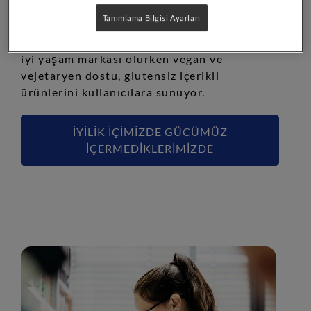
kadar ciddi testlerden geçiyor. Pure
Tanımlama Bilgisi Ayarları
Encapsulations
kalite standartlarını
®
gözeten üretim süreçleri ile profesyonel bir
iyi yaşam markası olurken vegan ve
vejetaryen dostu, glutensiz içerikli
ürünlerini kullanıcılara sunuyor.
İYİLİK İÇİMİZDE GÜCÜMÜZ
İÇERMEDİKLERİMİZDE