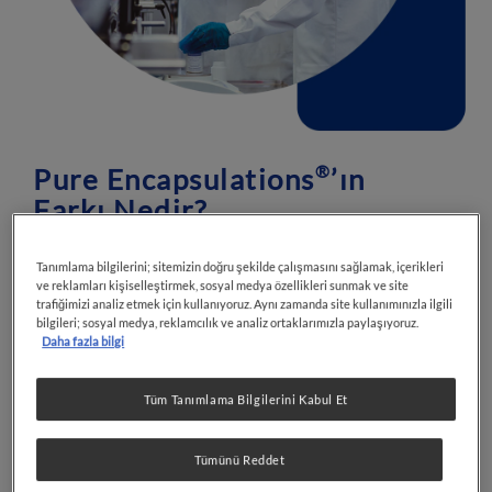
Pure Encapsulations
’ın
®
Farkı Nedir?
Pure Encapsulations
olarak amacımız,
®
Tanımlama bilgilerini; sitemizin doğru şekilde çalışmasını sağlamak, içerikleri
kanıtlanabilir bilimle desteklenen ürünlerin
ve reklamları kişiselleştirmek, sosyal medya özellikleri sunmak ve site
kullanılmasıyla hazırlanmış takviye edici
trafiğimizi analiz etmek için kullanıyoruz. Aynı zamanda site kullanımınızla ilgili
bilgileri; sosyal medya, reklamcılık ve analiz ortaklarımızla paylaşıyoruz.
gıdaları sizlere sunmaktır.
Daha fazla bilgi
Pure Encapsulations
sadece içerdikleri ile
®
değil, ürünlerin içerisinde kullanmadığı
Tüm Tanımlama Bilgilerini Kabul Et
maddelerle de öne çıkıyor. Renklendiriciler,
tatlandırıcılar ve koruyucu maddeler
Tümünü Reddet
içermeyen ürünler, tüketicilere ulaşana