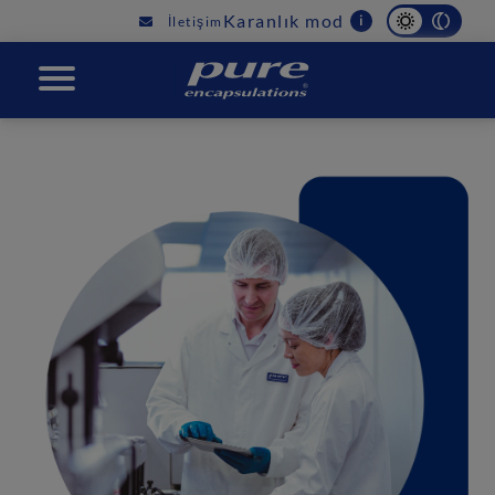
Main
Karanlık mod
i
İletişim
navigation
PURE