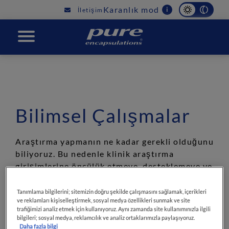
Main
Karanlık mod
i
İletişim
navigation
PURE
Bilimsel Çalışmalar
Araştırma yapmanın ne kadar gerekli olduğunu
biliyoruz. Bu nedenle klinik araştırma
girişimlerine öncülük etmeye, desteklemeye ve
finanse etmeye kararlıyız. Bu kararlılık, gıda
takviyelerimizin arkasında yatan bilimi
Tanımlama bilgilerini; sitemizin doğru şekilde çalışmasını sağlamak, içerikleri
ve reklamları kişiselleştirmek, sosyal medya özellikleri sunmak ve site
geliştirmeye yardımcı olan ve gittikçe büyüyen
trafiğimizi analiz etmek için kullanıyoruz. Aynı zamanda site kullanımınızla ilgili
yayınlanmış bir araştırma havuzuna sahip
bilgileri; sosyal medya, reklamcılık ve analiz ortaklarımızla paylaşıyoruz.
olmamıza olanak sağladı.
Daha fazla bilgi