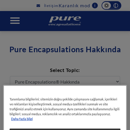
Main
Karanlık mod
i
İletişim
navigation
PURE
Pure Encapsulations Hakkında
Select Topic:
Tanımlama bilgilerini; sitemizin doğru şekilde çalışmasını sağlamak, içerikleri
ve reklamları kişiselleştirmek, sosyal medya özellikleri sunmak ve site
trafiğimizi analiz etmek için kullanıyoruz. Aynı zamanda site kullanımınızla ilgili
Malzemelerinizi nereden tedarik
bilgileri; sosyal medya, reklamcılık ve analiz ortaklarımızla paylaşıyoruz.
ediyorsunuz?
Daha fazla bilgi